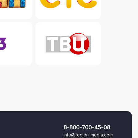
8-800-700-45-08
info@region-media.com