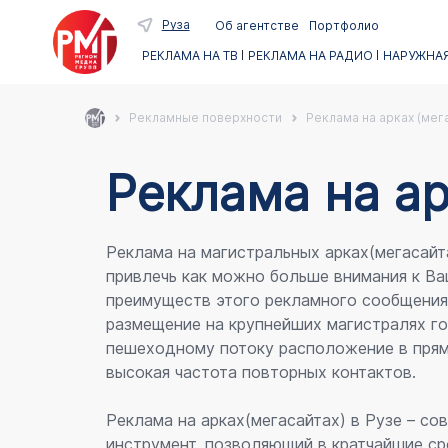
Руза
Об агентстве
Портфолио
РЕКЛАМА НА ТВ
РЕКЛАМА НА РАДИО
НАРУЖНАЯ
Рекламные поверхности
Реклама на арках (мег
Реклама на ар
Реклама на магистральных арках(мегасайт
привлечь как можно больше внимания к Ва
преимуществ этого рекламного сообщени
размещение на крупнейших магистралях го
пешеходному потоку расположение в прям
высокая частота повторных контактов.
Реклама на арках(мегасайтах) в Рузе – с
инструмент, позволяющий в кратчайшие ср