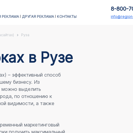
8-800-7
 РЕКЛАМА
ДРУГАЯ РЕКЛАМА
КОНТАКТЫ
info@regio
асайтах)
Руза
каx в Рузе
ах) – эффективный способ
шему бизнесу. Из
я можно выделить
рода, по отношению к
ой видимости, а также
овременный маркетинговый
оки получить максимальный