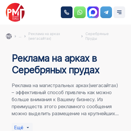
Реклама на арках
Серебряные
...
(мегасайтах)
Пруды
Реклама на аркаx в
Серебряных прудах
Реклама на магистральных арках(мегасайтах)
– эффективный способ привлечь как можно
больше внимания к Вашему бизнесу. Из
преимуществ этого рекламного сообщения
можно выделить размещение на крупнейших
магистралях города, по отношению к
пешеходному потоку расположение в прямой
Ещё