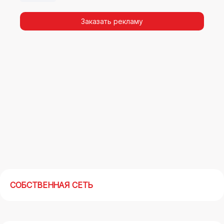
видимости, а также высокая частота
повторных контактов.
Заказать рекламу
Реклама на арках(мегасайтах) в Серебряных
прудах – современный маркетинговый
инструмент, позволяющий в кратчайшие сроки
получить максимальный отклик.
СОБСТВЕННАЯ СЕТЬ