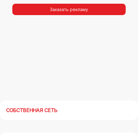
видимости, а также высокая частота
повторных контактов.
Заказать рекламу
Реклама на арках(мегасайтах) в Шадринске –
современный маркетинговый инструмент,
позволяющий в кратчайшие сроки получить
максимальный отклик.
СОБСТВЕННАЯ СЕТЬ