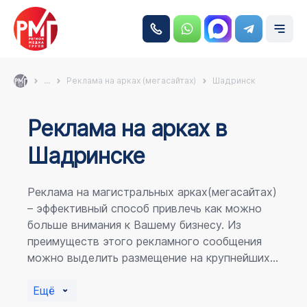
...
Реклама на арках (мегасайтах)
Шадринск
Реклама на аркаx в
Шадринске
Реклама на магистральных арках(мегасайтах)
– эффективный способ привлечь как можно
больше внимания к Вашему бизнесу. Из
преимуществ этого рекламного сообщения
можно выделить размещение на крупнейших
магистралях города, по отношению к
пешеходному потоку расположение в прямой
Ещё