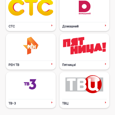
СТС
Домашний
РЕН ТВ
Пятница!
ТВ-3
ТВЦ