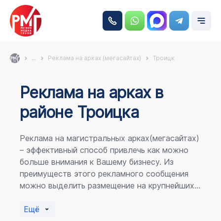
...
Реклама на арках (мегасайтах)
Троицк
Реклама на аркаx в
районе Троицка
Реклама на магистральных арках(мегасайтах)
– эффективный способ привлечь как можно
больше внимания к Вашему бизнесу. Из
преимуществ этого рекламного сообщения
можно выделить размещение на крупнейших
магистралях города, по отношению к
пешеходному потоку расположение в прямой
Ещё