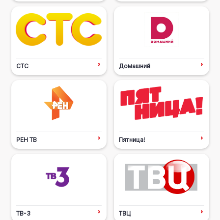
СТС
Домашний
РЕН ТВ
Пятница!
ТВ-3
ТВЦ