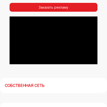
видимости, а также высокая частота
повторных контактов.
Заказать рекламу
Реклама на арках(мегасайтах) в районе
Троицка – современный маркетинговый
инструмент, позволяющий в кратчайшие сроки
получить максимальный отклик.
СОБСТВЕННАЯ СЕТЬ