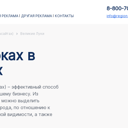
8-800-7
 РЕКЛАМА
ДРУГАЯ РЕКЛАМА
КОНТАКТЫ
info@regio
асайтах)
Великие Луки
каx в
х
ах) – эффективный способ
шему бизнесу. Из
я можно выделить
рода, по отношению к
ой видимости, а также