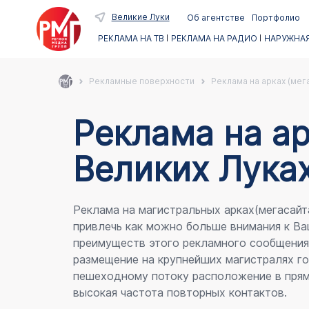
Великие Луки
Об агентстве
Портфолио
РЕКЛАМА НА ТВ
РЕКЛАМА НА РАДИО
НАРУЖНАЯ
Рекламные поверхности
Реклама на арках (мег
Реклама на ар
Великих Лука
Реклама на магистральных арках(мегасайт
привлечь как можно больше внимания к Ва
преимуществ этого рекламного сообщени
размещение на крупнейших магистралях го
пешеходному потоку расположение в прям
высокая частота повторных контактов.