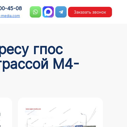
00-45-08
Заказать звонок
n-media.com
трассой М4-
1
и