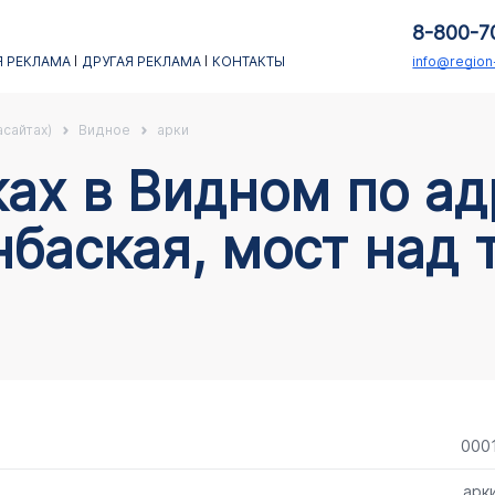
8-800-7
 РЕКЛАМА
ДРУГАЯ РЕКЛАМА
КОНТАКТЫ
info@regio
асайтах)
Видное
арки
нбаская, мост над 
000
арк