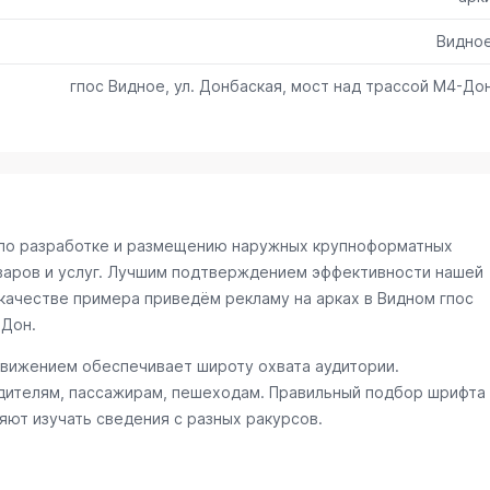
Видно
гпос Видное, ул. Донбаская, мост над трассой М4-До
и по разработке и размещению наружных крупноформатных
варов и услуг. Лучшим подтверждением эффективности нашей
качестве примера приведём рекламу на арках в Видном
гпос
-Дон
.
движением обеспечивает широту охвата аудитории.
ителям, пассажирам, пешеходам. Правильный подбор шрифта
яют изучать сведения с разных ракурсов.