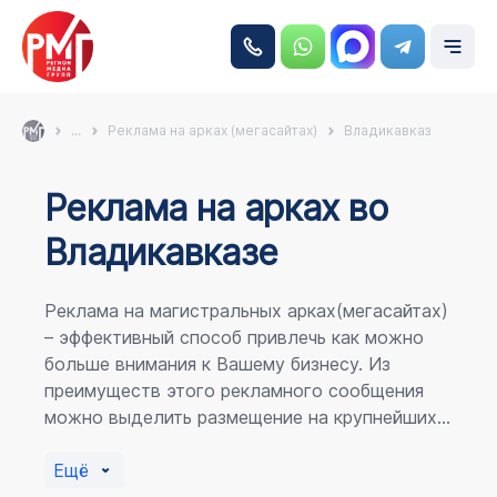
...
Реклама на арках (мегасайтах)
Владикавказ
Реклама на аркаx во
Владикавказе
Реклама на магистральных арках(мегасайтах)
– эффективный способ привлечь как можно
больше внимания к Вашему бизнесу. Из
преимуществ этого рекламного сообщения
можно выделить размещение на крупнейших
магистралях города, по отношению к
пешеходному потоку расположение в прямой
Ещё