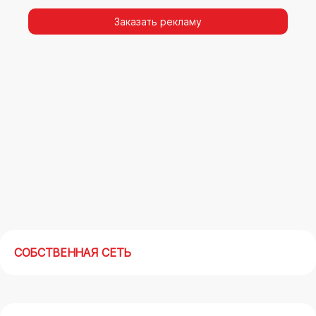
видимости, а также высокая частота
повторных контактов.
Заказать рекламу
Реклама на арках(мегасайтах) во
Владикавказе – современный маркетинговый
инструмент, позволяющий в кратчайшие сроки
получить максимальный отклик.
СОБСТВЕННАЯ СЕТЬ