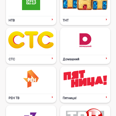
НТВ
ТНТ
СТС
Домашний
РЕН ТВ
Пятница!