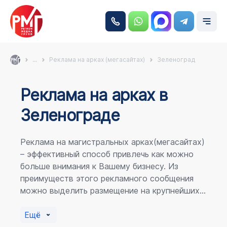
...
Реклама на арках (мегасайтах)
Зеленоград
Реклама на аркаx в
Зеленограде
Реклама на магистральных арках(мегасайтах)
– эффективный способ привлечь как можно
больше внимания к Вашему бизнесу. Из
преимуществ этого рекламного сообщения
можно выделить размещение на крупнейших
магистралях города, по отношению к
пешеходному потоку расположение в прямой
Ещё