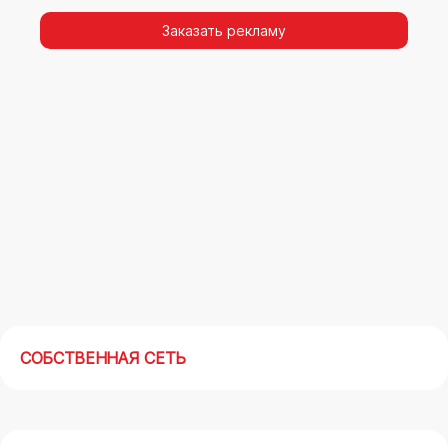
видимости, а также высокая частота
повторных контактов.
Заказать рекламу
Реклама на арках(мегасайтах) в Зеленограде
– современный маркетинговый инструмент,
позволяющий в кратчайшие сроки получить
максимальный отклик.
СОБСТВЕННАЯ СЕТЬ