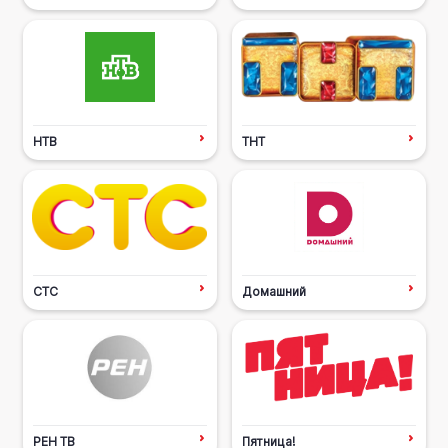
НТВ
ТНТ
СТС
Домашний
РЕН ТВ
Пятница!