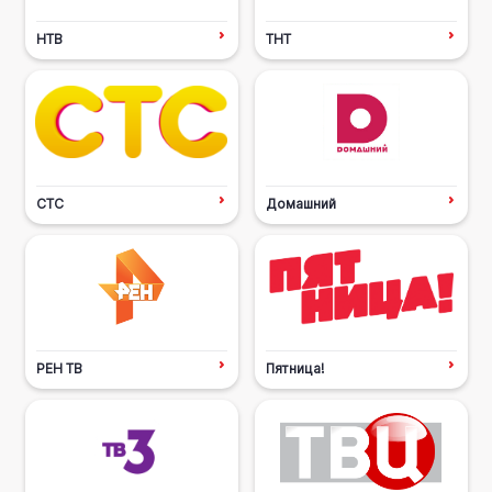
НТВ
ТНТ
СТС
Домашний
РЕН ТВ
Пятница!