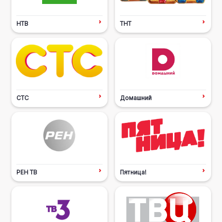
НТВ
ТНТ
СТС
Домашний
РЕН ТВ
Пятница!