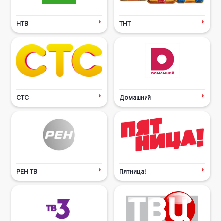
НТВ
ТНТ
СТС
Домашний
РЕН ТВ
Пятница!