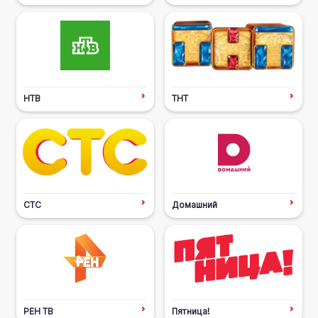
НТВ
ТНТ
СТС
Домашний
РЕН ТВ
Пятница!