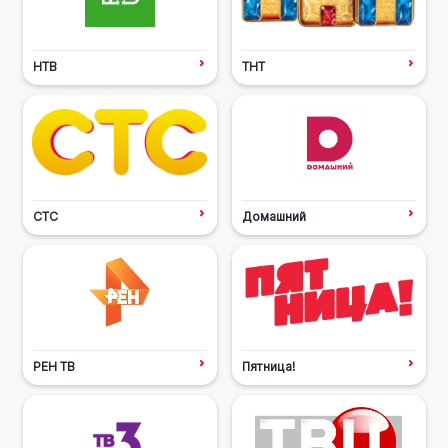
НТВ
ТНТ
СТС
Домашний
РЕН ТВ
Пятница!