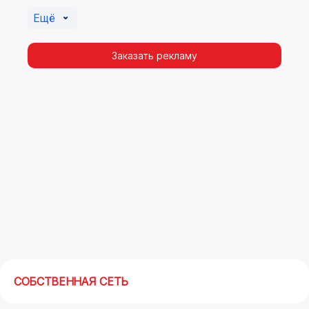
Бибирево. Помочь в её создании смогут
Ещё
специалисты ООО «Регион Медиа Групп».
Заказать рекламу
СОБСТВЕННАЯ СЕТЬ