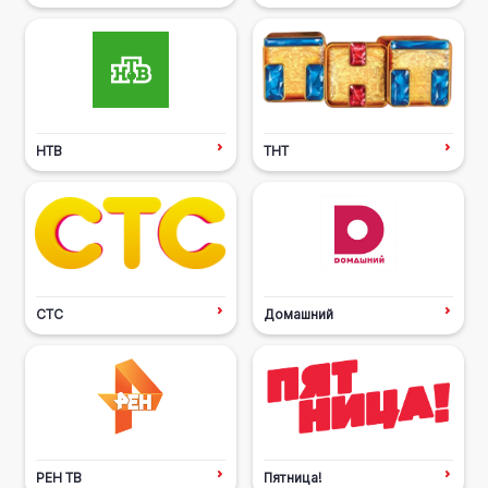
НТВ
ТНТ
СТС
Домашний
РЕН ТВ
Пятница!