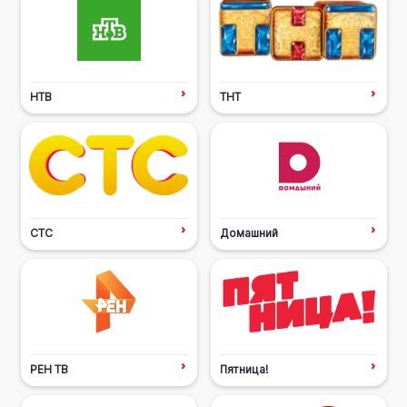
НТВ
ТНТ
СТС
Домашний
РЕН ТВ
Пятница!