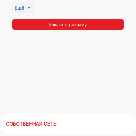
Борисоглебске. Помочь в её создании смогут
Ещё
специалисты ООО «Регион Медиа Групп».
Заказать рекламу
СОБСТВЕННАЯ СЕТЬ