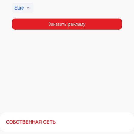
Булатниково. Помочь в её создании смогут
Ещё
специалисты ООО «Регион Медиа Групп».
Заказать рекламу
СОБСТВЕННАЯ СЕТЬ