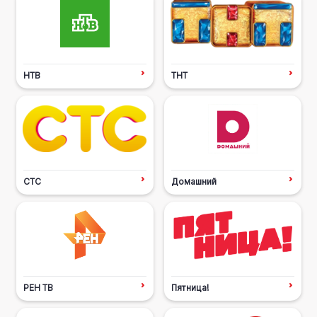
НТВ
ТНТ
СТС
Домашний
РЕН ТВ
Пятница!