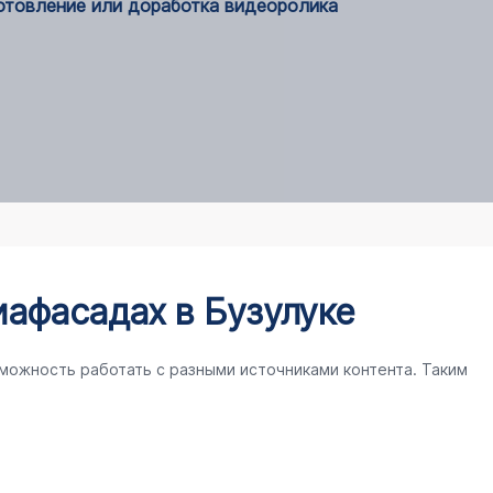
готовление или доработка видеоролика
афасадах в Бузулуке
можность работать с разными источниками контента. Таким