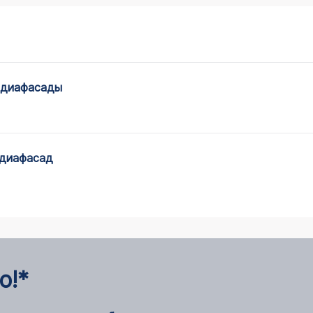
едиафасады
едиафасад
о!*