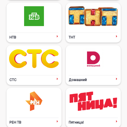
НТВ
ТНТ
СТС
Домашний
РЕН ТВ
Пятница!