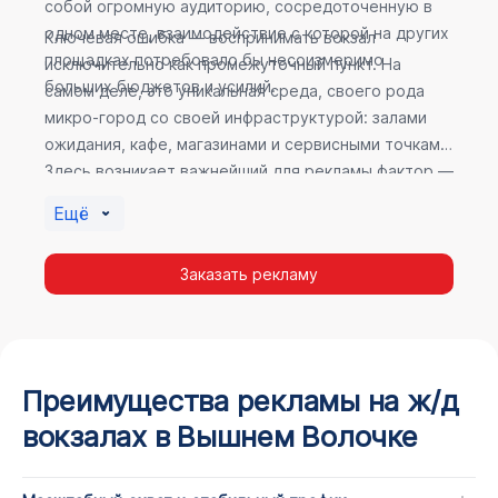
собой огромную аудиторию, сосредоточенную в
одном месте, взаимодействие с которой на других
Ключевая ошибка — воспринимать вокзал
площадках потребовало бы несоизмеримо
исключительно как промежуточный пункт. На
больших бюджетов и усилий.
самом деле, это уникальная среда, своего рода
микро-город со своей инфраструктурой: залами
ожидания, кафе, магазинами и сервисными точками.
Здесь возникает важнейший для рекламы фактор —
высокое время пребывания. В момент ожидания
Ещё
пассажир максимально открыт для информации, а
его внимание не так рассеяно, как при беглом
Заказать рекламу
просмотре постов в соцсетях.
Преимущества рекламы на ж/д
вокзалах в Вышнем Волочке