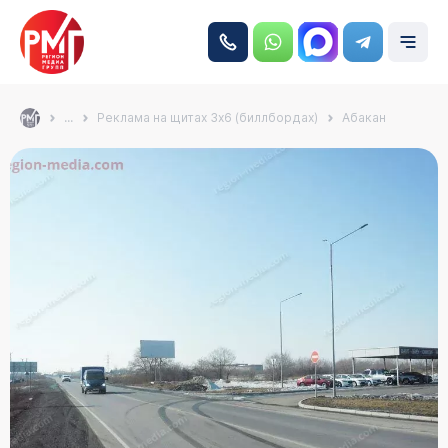
...
Реклама на щитах 3х6 (биллбордах)
Абакан