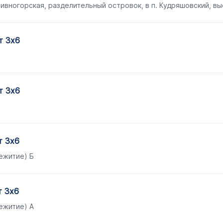
ивногорская, разделительный островок, в п. Кудряшовский, вы
ит 3х6
ит 3х6
ит 3х6
ежитие) Б
ит 3х6
ежитие) А