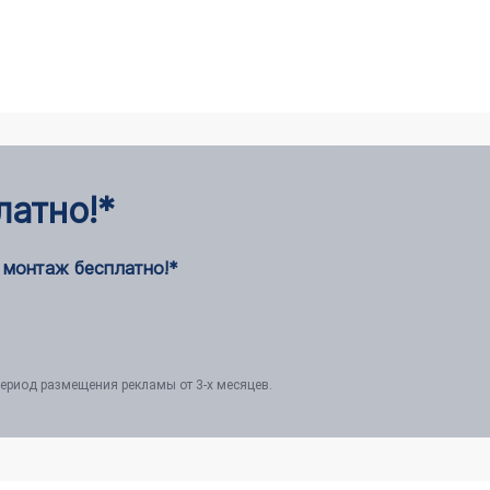
латно!*
 монтаж бесплатно!*
ериод размещения рекламы от 3-х месяцев.