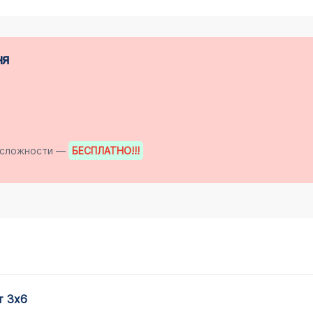
ня
й сложности —
БЕСПЛАТНО
!!!
ит 3х6