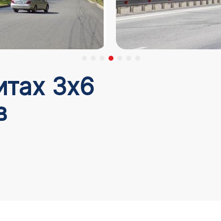
итах 3х6
в