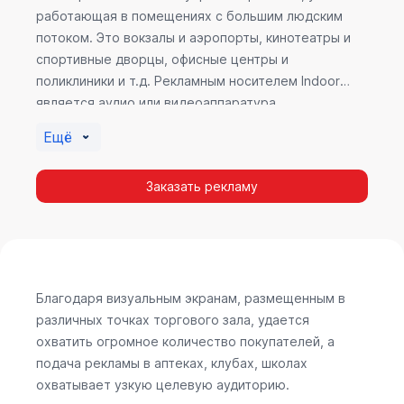
работающая в помещениях с большим людским
потоком. Это вокзалы и аэропорты, кинотеатры и
спортивные дворцы, офисные центры и
поликлиники и т.д. Рекламным носителем Indoor
является аудио или видеоаппаратура,
размещенная внутри здания. Наибольшую
Ещё
эффективность приносит такой вид рекламы в
местах продаж, поскольку воздействие на
Заказать рекламу
покупателя в момент выбора товара наиболее
эффективно, т.к. более 60% покупок совершается
случайно. Заострить внимание покупателя на
определенном товаре, показать его важность и
необходимость – в этом и заключается «работа»
Indoor рекламы.
Благодаря визуальным экранам, размещенным в
различных точках торгового зала, удается
охватить огромное количество покупателей, а
подача рекламы в аптеках, клубах, школах
охватывает узкую целевую аудиторию.