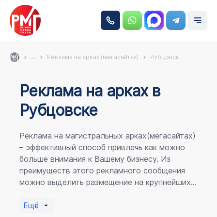
...
Реклама на арках (мегасайтах)
Рубцовск
Реклама на аркаx в
Рубцовске
Реклама на магистральных арках(мегасайтах)
– эффективный способ привлечь как можно
больше внимания к Вашему бизнесу. Из
преимуществ этого рекламного сообщения
можно выделить размещение на крупнейших
магистралях города, по отношению к
пешеходному потоку расположение в прямой
Ещё