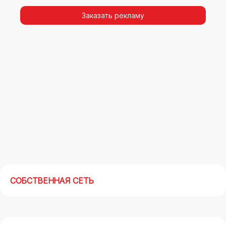
видимости, а также высокая частота
повторных контактов.
Заказать рекламу
Реклама на арках(мегасайтах) в Рубцовске –
современный маркетинговый инструмент,
позволяющий в кратчайшие сроки получить
максимальный отклик.
СОБСТВЕННАЯ СЕТЬ