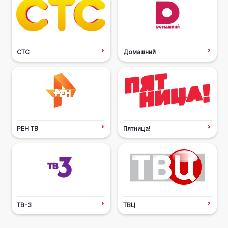
СТС
Домашний
РЕН ТВ
Пятница!
ТВ-3
ТВЦ