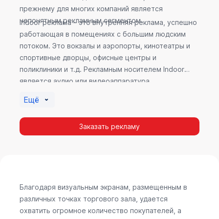
прежнему для многих компаний является
непонятным рекламным сегментом.
Indoor реклама – это внутренняя реклама, успешно
работающая в помещениях с большим людским
потоком. Это вокзалы и аэропорты, кинотеатры и
спортивные дворцы, офисные центры и
поликлиники и т.д. Рекламным носителем Indoor
является аудио или видеоаппаратура,
размещенная внутри здания. Наибольшую
Ещё
эффективность приносит такой вид рекламы в
местах продаж, поскольку воздействие на
Заказать рекламу
покупателя в момент выбора товара наиболее
эффективно, т.к. более 60% покупок совершается
случайно. Заострить внимание покупателя на
определенном товаре, показать его важность и
необходимость – в этом и заключается «работа»
Indoor рекламы.
Благодаря визуальным экранам, размещенным в
различных точках торгового зала, удается
охватить огромное количество покупателей, а