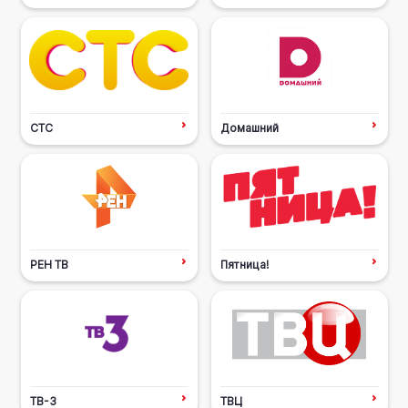
СТС
Домашний
РЕН ТВ
Пятница!
ТВ-3
ТВЦ