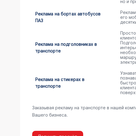
но и пр
Реклам
Реклама на бортах автобусов
его мо
ПАЗ
десятк
Просто
клиент
Подгол
Реклама на подголовниках в
интерь
транспорте
необхо
маршру
электр
Узнава
познав
Реклама на стикерах в
быстро
транспорте
клиент
поверх
Заказывая рекламу на транспорте в нашей комп
Вашего бизнеса.