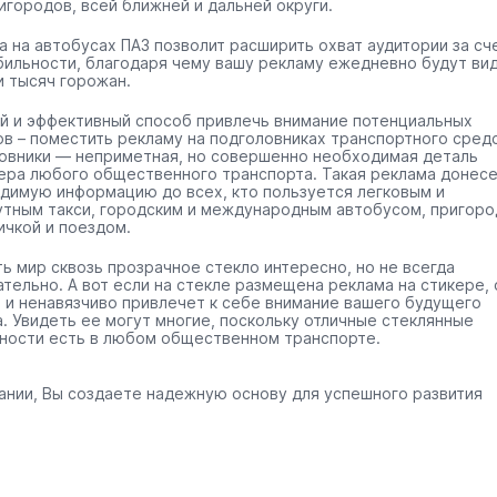
игородов, всей ближней и дальней округи.
а на автобусах ПАЗ позволит расширить охват аудитории за сч
бильности, благодаря чему вашу рекламу ежедневно будут ви
и тысяч горожан.
й и эффективный способ привлечь внимание потенциальных
ов – поместить рекламу на подголовниках транспортного средс
овники — неприметная, но совершенно необходимая деталь
ера любого общественного транспорта. Такая реклама донес
димую информацию до всех, кто пользуется легковым и
тным такси, городским и международным автобусом, пригоро
ичкой и поездом.
ть мир сквозь прозрачное стекло интересно, но не всегда
ательно. А вот если на стекле размещена реклама на стикере, 
 и ненавязчиво привлечет к себе внимание вашего будущего
а. Увидеть ее могут многие, поскольку отличные стеклянные
ности есть в любом общественном транспорте.
ании, Вы создаете надежную основу для успешного развития