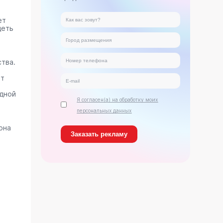
ет
деть
тва.
ет
дной
Я согласен(а) на обработку моих
персональных данных
она