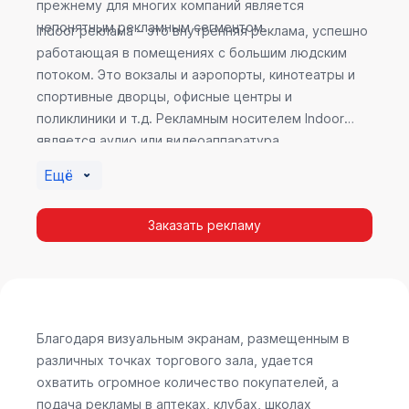
прежнему для многих компаний является
непонятным рекламным сегментом.
Indoor реклама – это внутренняя реклама, успешно
работающая в помещениях с большим людским
потоком. Это вокзалы и аэропорты, кинотеатры и
спортивные дворцы, офисные центры и
поликлиники и т.д. Рекламным носителем Indoor
является аудио или видеоаппаратура,
размещенная внутри здания. Наибольшую
Ещё
эффективность приносит такой вид рекламы в
местах продаж, поскольку воздействие на
Заказать рекламу
покупателя в момент выбора товара наиболее
эффективно, т.к. более 60% покупок совершается
случайно. Заострить внимание покупателя на
определенном товаре, показать его важность и
необходимость – в этом и заключается «работа»
Indoor рекламы.
Благодаря визуальным экранам, размещенным в
различных точках торгового зала, удается
охватить огромное количество покупателей, а
подача рекламы в аптеках, клубах, школах