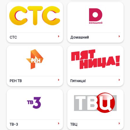
СТС
Домашний
РЕН ТВ
Пятница!
ТВ-3
ТВЦ