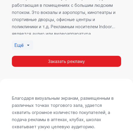
работающая в помещениях с большим людским
потоком. Это вокзалы и аэропорты, кинотеатры и
спортивные дворцы, офисные центры и
поликлиники и т.д. Рекламным носителем Indoor
является аудио или видеоаппаратура,
размещенная внутри здания. Наибольшую
Ещё
эффективность приносит такой вид рекламы в
местах продаж, поскольку воздействие на
Заказать рекламу
покупателя в момент выбора товара наиболее
эффективно, т.к. более 60% покупок совершается
случайно. Заострить внимание покупателя на
определенном товаре, показать его важность и
необходимость – в этом и заключается «работа»
Indoor рекламы.
Благодаря визуальным экранам, размещенным в
различных точках торгового зала, удается
охватить огромное количество покупателей, а
подача рекламы в аптеках, клубах, школах
охватывает узкую целевую аудиторию.