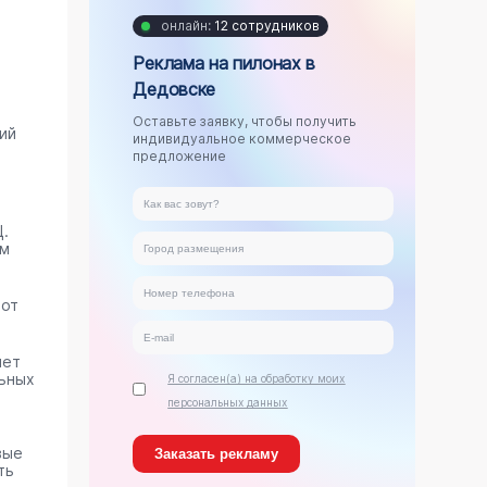
онлайн:
12 сотрудников
Реклама на пилонах в
Дедовске
Оставьте заявку, чтобы получить
ий
индивидуальное коммерческое
предложение
.
ам
тот
яет
ьных
Я согласен(а) на обработку моих
персональных данных
вые
ть