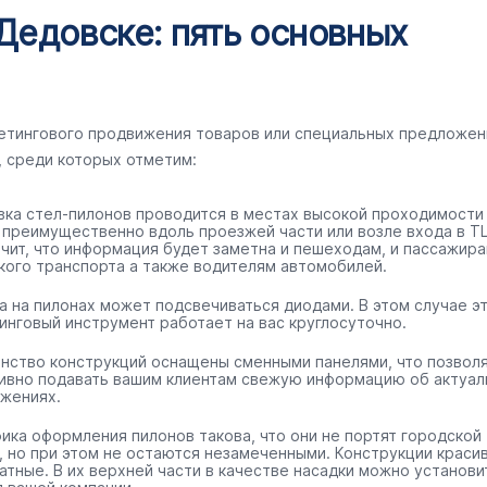
Дедовске: пять основных
кетингового продвижения товаров или специальных предложен
, среди которых отметим:
вка стел-пилонов проводится в местах высокой проходимости
 преимущественно вдоль проезжей части или возле входа в ТЦ
ачит, что информация будет заметна и пешеходам, и пассажир
кого транспорта а также водителям автомобилей.
а на пилонах может подсвечиваться диодами. В этом случае э
инговый инструмент работает на вас круглосуточно.
нство конструкций оснащены сменными панелями, что позвол
ивно подавать вашим клиентам свежую информацию об актуал
жениях.
ика оформления пилонов такова, что они не портят городской
, но при этом не остаются незамеченными. Конструкции краси
ратные. В их верхней части в качестве насадки можно установи