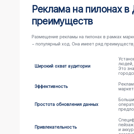
Реклама на пилонах в 
преимуществ
Размещение рекламы на пилонах в рамках мар
− популярный ход. Она имеет ряд преимуществ
Устано
людей,
Широкий охват аудитории
Это зн
городс
Реклам
Эффективность
маркет
Больши
Простота обновления данных
операт
предло
Специф
пейзаж
Привлекательность
и акку