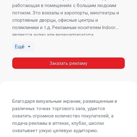
работающая в помещениях с большим людским
потоком. Это вокзалы и аэропорты, кинотеатры и
спортивные дворцы, офисные центры и
поликлиники и т.д. Рекламным носителем Indoor
является аудио или видеоаппаратура,
размещенная внутри здания. Наибольшую
Ещё
эффективность приносит такой вид рекламы в
местах продаж, поскольку воздействие на
Заказать рекламу
покупателя в момент выбора товара наиболее
эффективно, т.к. более 60% покупок совершается
случайно. Заострить внимание покупателя на
определенном товаре, показать его важность и
необходимость – в этом и заключается «работа»
Indoor рекламы.
Благодаря визуальным экранам, размещенным в
различных точках торгового зала, удается
охватить огромное количество покупателей, а
подача рекламы в аптеках, клубах, школах
охватывает узкую целевую аудиторию.