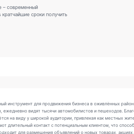
е – современный
 кратчайшие сроки получить
ный инструмент для продвижения бизнеса в оживлённых район
ы, ежедневно видят тысячи автомобилистов и пешеходов. Бл
тся на виду у широкой аудитории, привлекая как местных жите
вают длительный контакт с потенциальным клиентом, что спос
одходит для размещения объявлений о новых товарах, акциях,