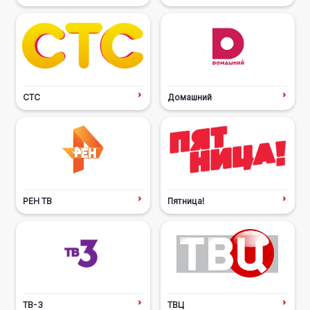
СТС
Домашний
РЕН ТВ
Пятница!
ТВ-3
ТВЦ