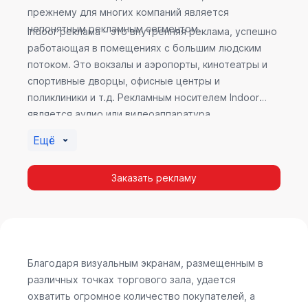
прежнему для многих компаний является
непонятным рекламным сегментом.
Indoor реклама – это внутренняя реклама, успешно
работающая в помещениях с большим людским
потоком. Это вокзалы и аэропорты, кинотеатры и
спортивные дворцы, офисные центры и
поликлиники и т.д. Рекламным носителем Indoor
является аудио или видеоаппаратура,
размещенная внутри здания. Наибольшую
Ещё
эффективность приносит такой вид рекламы в
местах продаж, поскольку воздействие на
Заказать рекламу
покупателя в момент выбора товара наиболее
эффективно, т.к. более 60% покупок совершается
случайно. Заострить внимание покупателя на
определенном товаре, показать его важность и
необходимость – в этом и заключается «работа»
Indoor рекламы.
Благодаря визуальным экранам, размещенным в
различных точках торгового зала, удается
охватить огромное количество покупателей, а