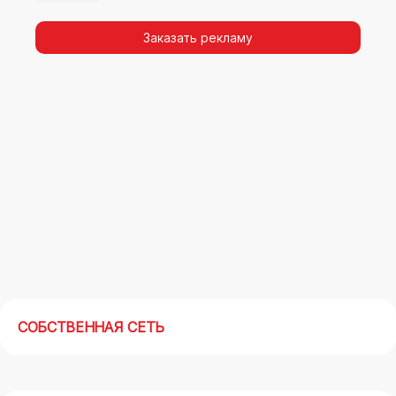
видимости, а также высокая частота
повторных контактов.
Заказать рекламу
Реклама на арках(мегасайтах) в
Железнодорожном – современный
маркетинговый инструмент, позволяющий в
кратчайшие сроки получить максимальный
отклик.
СОБСТВЕННАЯ СЕТЬ