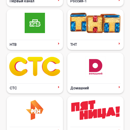
Первый канал
Россия-1
НТВ
ТНТ
СТС
Домашний