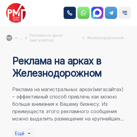
Реклама на арках
...
Железнодорожный
(мегасайтах)
Реклама на аркаx в
Железнодорожном
Реклама на магистральных арках(мегасайтах)
– эффективный способ привлечь как можно
больше внимания к Вашему бизнесу. Из
преимуществ этого рекламного сообщения
можно выделить размещение на крупнейших
магистралях города, по отношению к
пешеходному потоку расположение в прямой
Ещё