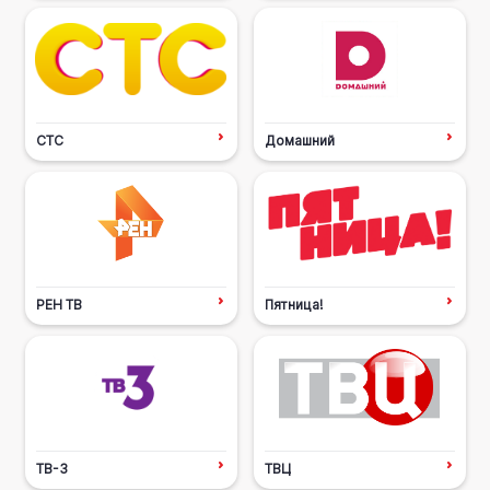
СТС
Домашний
РЕН ТВ
Пятница!
ТВ-3
ТВЦ