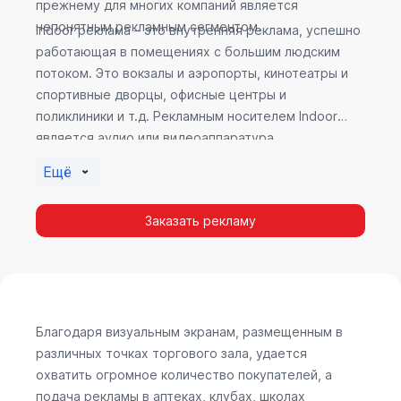
прежнему для многих компаний является
непонятным рекламным сегментом.
Indoor реклама – это внутренняя реклама, успешно
работающая в помещениях с большим людским
потоком. Это вокзалы и аэропорты, кинотеатры и
спортивные дворцы, офисные центры и
поликлиники и т.д. Рекламным носителем Indoor
является аудио или видеоаппаратура,
размещенная внутри здания. Наибольшую
Ещё
эффективность приносит такой вид рекламы в
местах продаж, поскольку воздействие на
Заказать рекламу
покупателя в момент выбора товара наиболее
эффективно, т.к. более 60% покупок совершается
случайно. Заострить внимание покупателя на
определенном товаре, показать его важность и
необходимость – в этом и заключается «работа»
Indoor рекламы.
Благодаря визуальным экранам, размещенным в
различных точках торгового зала, удается
охватить огромное количество покупателей, а
подача рекламы в аптеках, клубах, школах