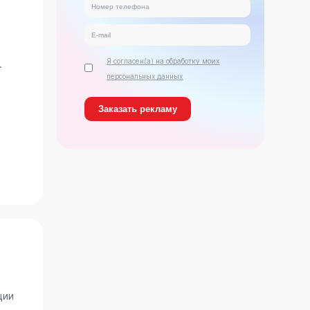
Я согласен(а) на обработку моих
.
персональных данных
ь
ции