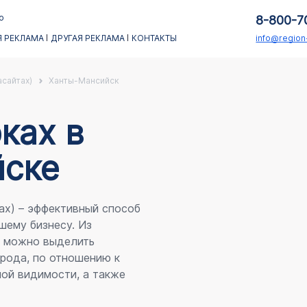
о
8-800-7
 РЕКЛАМА
ДРУГАЯ РЕКЛАМА
КОНТАКТЫ
info@regio
асайтах)
Ханты-Мансийск
каx в
ске
ах) – эффективный способ
шему бизнесу. Из
я можно выделить
рода, по отношению к
ой видимости, а также