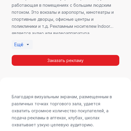
работающая в помещениях с большим людским
потоком. Это вокзалы и аэропорты, кинотеатры и
спортивные дворцы, офисные центры и
поликлиники и т.д. Рекламным носителем Indoor
является аудио или видеоаппаратура,
размещенная внутри здания. Наибольшую
Ещё
эффективность приносит такой вид рекламы в
местах продаж, поскольку воздействие на
Заказать рекламу
покупателя в момент выбора товара наиболее
эффективно, т.к. более 60% покупок совершается
случайно. Заострить внимание покупателя на
определенном товаре, показать его важность и
необходимость – в этом и заключается «работа»
Indoor рекламы.
Благодаря визуальным экранам, размещенным в
различных точках торгового зала, удается
охватить огромное количество покупателей, а
подача рекламы в аптеках, клубах, школах
охватывает узкую целевую аудиторию.