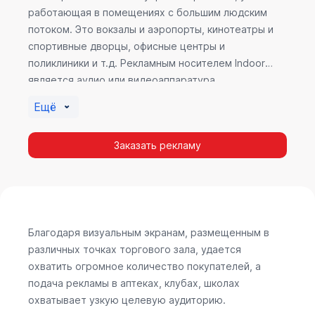
работающая в помещениях с большим людским
потоком. Это вокзалы и аэропорты, кинотеатры и
спортивные дворцы, офисные центры и
поликлиники и т.д. Рекламным носителем Indoor
является аудио или видеоаппаратура,
размещенная внутри здания. Наибольшую
Ещё
эффективность приносит такой вид рекламы в
местах продаж, поскольку воздействие на
Заказать рекламу
покупателя в момент выбора товара наиболее
эффективно, т.к. более 60% покупок совершается
случайно. Заострить внимание покупателя на
определенном товаре, показать его важность и
необходимость – в этом и заключается «работа»
Indoor рекламы.
Благодаря визуальным экранам, размещенным в
различных точках торгового зала, удается
охватить огромное количество покупателей, а
подача рекламы в аптеках, клубах, школах
охватывает узкую целевую аудиторию.