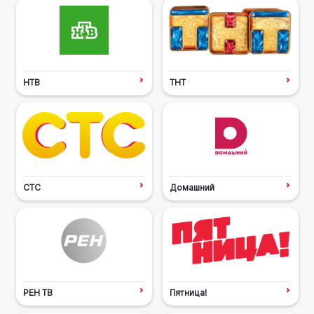
НТВ
ТНТ
СТС
Домашний
РЕН ТВ
Пятница!