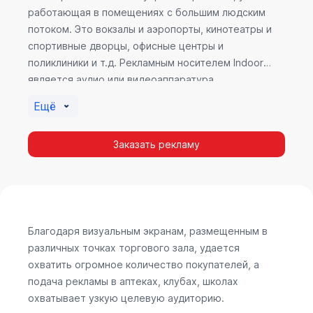
работающая в помещениях с большим людским
потоком. Это вокзалы и аэропорты, кинотеатры и
спортивные дворцы, офисные центры и
поликлиники и т.д. Рекламным носителем Indoor
является аудио или видеоаппаратура,
размещенная внутри здания. Наибольшую
Ещё
эффективность приносит такой вид рекламы в
местах продаж, поскольку воздействие на
Заказать рекламу
покупателя в момент выбора товара наиболее
эффективно, т.к. более 60% покупок совершается
случайно. Заострить внимание покупателя на
определенном товаре, показать его важность и
необходимость – в этом и заключается «работа»
Indoor рекламы.
Благодаря визуальным экранам, размещенным в
различных точках торгового зала, удается
охватить огромное количество покупателей, а
подача рекламы в аптеках, клубах, школах
охватывает узкую целевую аудиторию.