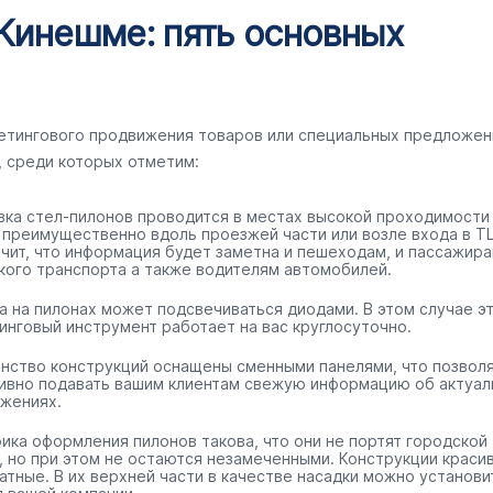
 Кинешме: пять основных
кетингового продвижения товаров или специальных предложен
, среди которых отметим:
вка стел-пилонов проводится в местах высокой проходимости
 преимущественно вдоль проезжей части или возле входа в ТЦ
ачит, что информация будет заметна и пешеходам, и пассажир
кого транспорта а также водителям автомобилей.
а на пилонах может подсвечиваться диодами. В этом случае э
инговый инструмент работает на вас круглосуточно.
нство конструкций оснащены сменными панелями, что позвол
ивно подавать вашим клиентам свежую информацию об актуал
жениях.
ика оформления пилонов такова, что они не портят городской
, но при этом не остаются незамеченными. Конструкции краси
ратные. В их верхней части в качестве насадки можно установи