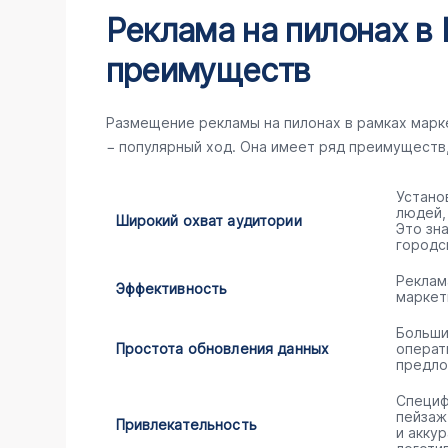
Реклама на пилонах в
преимуществ
Размещение рекламы на пилонах в рамках мар
− популярный ход. Она имеет ряд преимуществ
Устано
людей,
Широкий охват аудитории
Это зн
городс
Реклам
Эффективность
маркет
Больши
Простота обновления данных
операт
предло
Специф
пейзаж
Привлекательность
и акку