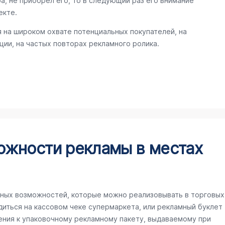
а, не приобрел его, то в следующий раз его внимание
екте.
 на широком охвате потенциальных покупателей, на
ии, на частых повторах рекламного ролика.
ожности рекламы в местах
ных возможностей, которые можно реализовывать в торговых
иться на кассовом чеке супермаркета, или рекламный буклет
ения к упаковочному рекламному пакету, выдаваемому при