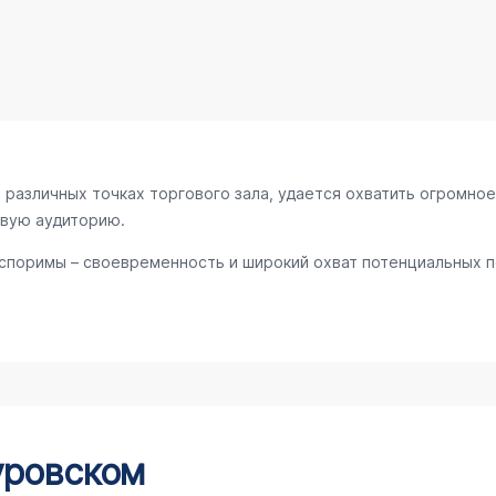
различных точках торгового зала, удается охватить огромное
евую аудиторию.
споримы – своевременность и широкий охват потенциальных по
уровском