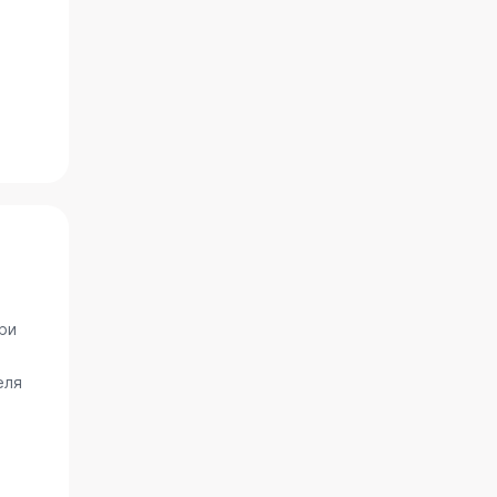
ри
еля