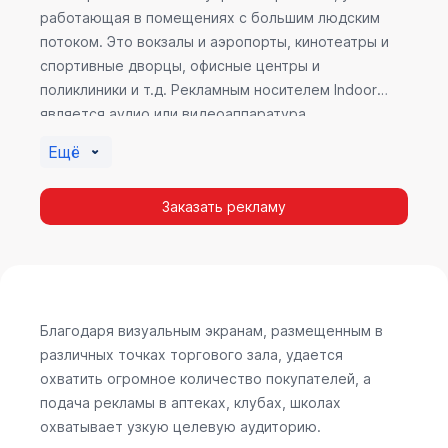
работающая в помещениях с большим людским
потоком. Это вокзалы и аэропорты, кинотеатры и
спортивные дворцы, офисные центры и
поликлиники и т.д. Рекламным носителем Indoor
является аудио или видеоаппаратура,
размещенная внутри здания. Наибольшую
Ещё
эффективность приносит такой вид рекламы в
местах продаж, поскольку воздействие на
Заказать рекламу
покупателя в момент выбора товара наиболее
эффективно, т.к. более 60% покупок совершается
случайно. Заострить внимание покупателя на
определенном товаре, показать его важность и
необходимость – в этом и заключается «работа»
Indoor рекламы.
Благодаря визуальным экранам, размещенным в
различных точках торгового зала, удается
охватить огромное количество покупателей, а
подача рекламы в аптеках, клубах, школах
охватывает узкую целевую аудиторию.