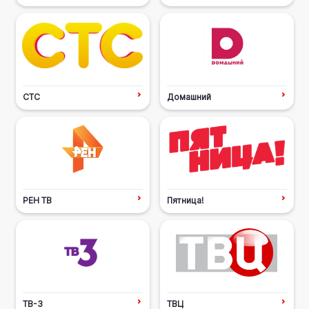
СТС
Домашний
РЕН ТВ
Пятница!
ТВ-3
ТВЦ