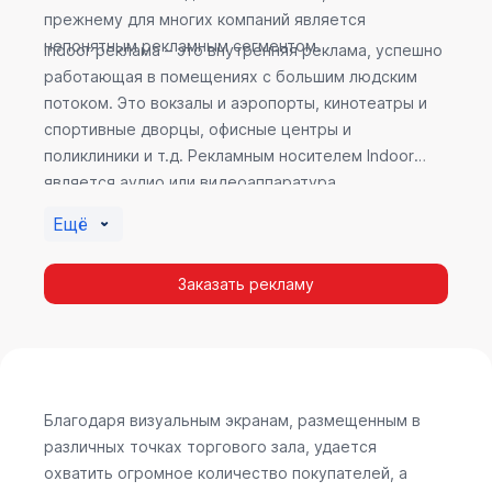
прежнему для многих компаний является
непонятным рекламным сегментом.
Indoor реклама – это внутренняя реклама, успешно
работающая в помещениях с большим людским
потоком. Это вокзалы и аэропорты, кинотеатры и
спортивные дворцы, офисные центры и
поликлиники и т.д. Рекламным носителем Indoor
является аудио или видеоаппаратура,
размещенная внутри здания. Наибольшую
Ещё
эффективность приносит такой вид рекламы в
местах продаж, поскольку воздействие на
Заказать рекламу
покупателя в момент выбора товара наиболее
эффективно, т.к. более 60% покупок совершается
случайно. Заострить внимание покупателя на
определенном товаре, показать его важность и
необходимость – в этом и заключается «работа»
Indoor рекламы.
Благодаря визуальным экранам, размещенным в
различных точках торгового зала, удается
охватить огромное количество покупателей, а