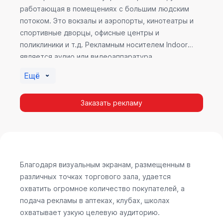
работающая в помещениях с большим людским
потоком. Это вокзалы и аэропорты, кинотеатры и
спортивные дворцы, офисные центры и
поликлиники и т.д. Рекламным носителем Indoor
является аудио или видеоаппаратура,
размещенная внутри здания. Наибольшую
Ещё
эффективность приносит такой вид рекламы в
местах продаж, поскольку воздействие на
Заказать рекламу
покупателя в момент выбора товара наиболее
эффективно, т.к. более 60% покупок совершается
случайно. Заострить внимание покупателя на
определенном товаре, показать его важность и
необходимость – в этом и заключается «работа»
Indoor рекламы.
Благодаря визуальным экранам, размещенным в
различных точках торгового зала, удается
охватить огромное количество покупателей, а
подача рекламы в аптеках, клубах, школах
охватывает узкую целевую аудиторию.