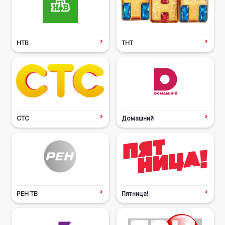
НТВ
ТНТ
СТС
Домашний
РЕН ТВ
Пятница!