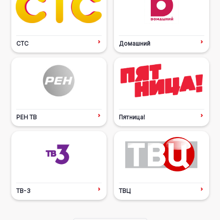
СТС
Домашний
РЕН ТВ
Пятница!
ТВ-3
ТВЦ