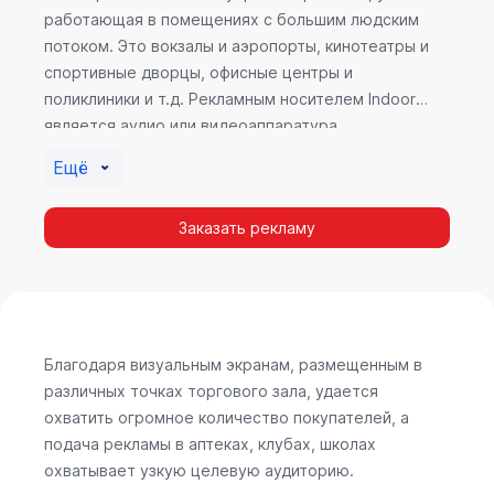
работающая в помещениях с большим людским
потоком. Это вокзалы и аэропорты, кинотеатры и
спортивные дворцы, офисные центры и
поликлиники и т.д. Рекламным носителем Indoor
является аудио или видеоаппаратура,
размещенная внутри здания. Наибольшую
Ещё
эффективность приносит такой вид рекламы в
местах продаж, поскольку воздействие на
Заказать рекламу
покупателя в момент выбора товара наиболее
эффективно, т.к. более 60% покупок совершается
случайно. Заострить внимание покупателя на
определенном товаре, показать его важность и
необходимость – в этом и заключается «работа»
Indoor рекламы.
Благодаря визуальным экранам, размещенным в
различных точках торгового зала, удается
охватить огромное количество покупателей, а
подача рекламы в аптеках, клубах, школах
охватывает узкую целевую аудиторию.