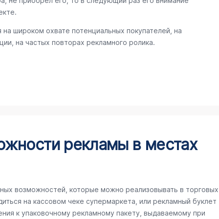
а, не приобрел его, то в следующий раз его внимание
екте.
 на широком охвате потенциальных покупателей, на
ии, на частых повторах рекламного ролика.
ожности рекламы в местах
ных возможностей, которые можно реализовывать в торговых
иться на кассовом чеке супермаркета, или рекламный буклет
ения к упаковочному рекламному пакету, выдаваемому при