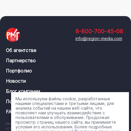
8-800-700-45-08
info@region-media.com
Об агентстве
Партнерство
Портфолио
Новости
Блог компании
Мы используем файлы cookie, разработанные
Политика конфиденциальности
нашими специалистами и третьими лицами, для
анализа событий на нашем веб-сайте, что
FAQ
позволяет нам улучшать взаимодействие с
пользователями и обслуживание. Продолжая
просмотр страниц нашего сайта, вы принимаете
Информация на сайте носит справочный характер и ни при каких
условия его использования. Более подробные
условиях не является публичной офертой