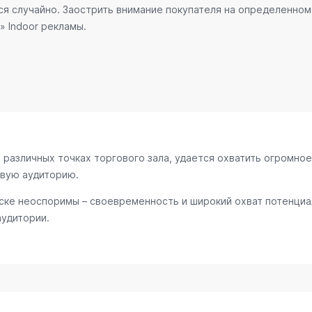
ся случайно. Заострить внимание покупателя на определенном 
» Indoor рекламы.
различных точках торгового зала, удается охватить огромное
евую аудиторию.
ке неоспоримы – своевременность и широкий охват потенциал
аудитории.