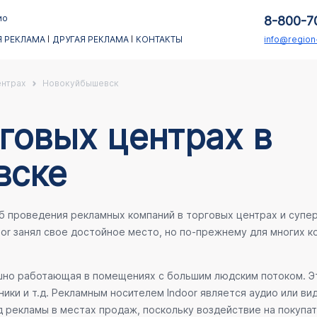
ио
8-800-7
 РЕКЛАМА
ДРУГАЯ РЕКЛАМА
КОНТАКТЫ
info@regio
ентрах
Новокуйбышевск
говых центрах в
вске
об проведения рекламных компаний в торговых центрах и супе
oor занял свое достойное место, но по-прежнему для многих 
ешно работающая в помещениях с большим людским потоком. Эт
ики и т.д. Рекламным носителем Indoor является аудио или ви
 рекламы в местах продаж, поскольку воздействие на покупа