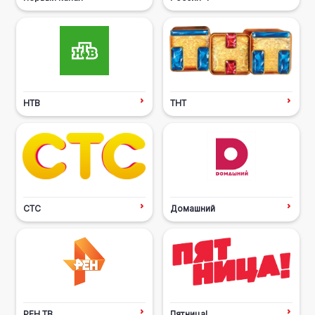
НТВ
ТНТ
СТС
Домашний
РЕН ТВ
Пятница!