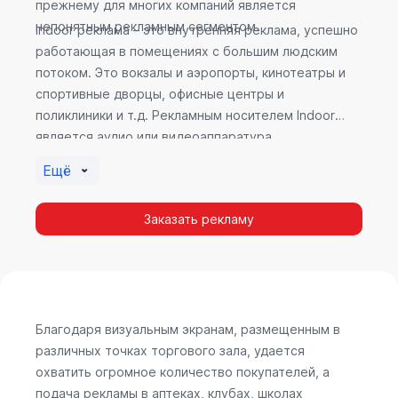
прежнему для многих компаний является
непонятным рекламным сегментом.
Indoor реклама – это внутренняя реклама, успешно
работающая в помещениях с большим людским
потоком. Это вокзалы и аэропорты, кинотеатры и
спортивные дворцы, офисные центры и
поликлиники и т.д. Рекламным носителем Indoor
является аудио или видеоаппаратура,
размещенная внутри здания. Наибольшую
Ещё
эффективность приносит такой вид рекламы в
местах продаж, поскольку воздействие на
Заказать рекламу
покупателя в момент выбора товара наиболее
эффективно, т.к. более 60% покупок совершается
случайно. Заострить внимание покупателя на
определенном товаре, показать его важность и
необходимость – в этом и заключается «работа»
Indoor рекламы.
Благодаря визуальным экранам, размещенным в
различных точках торгового зала, удается
охватить огромное количество покупателей, а
подача рекламы в аптеках, клубах, школах