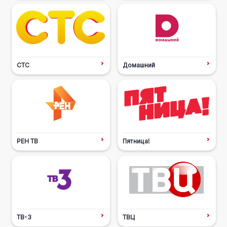
СТС
Домашний
РЕН ТВ
Пятница!
ТВ-3
ТВЦ