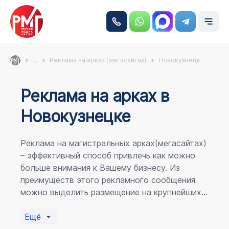
...
Реклама на арках (мегасайтах)
Новокузнецк
Реклама на аркаx в
Новокузнецке
Реклама на магистральных арках(мегасайтах)
– эффективный способ привлечь как можно
больше внимания к Вашему бизнесу. Из
преимуществ этого рекламного сообщения
можно выделить размещение на крупнейших
магистралях города, по отношению к
пешеходному потоку расположение в прямой
Ещё