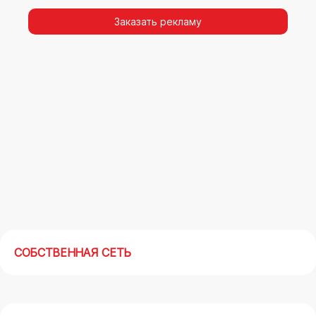
видимости, а также высокая частота
повторных контактов.
Заказать рекламу
Реклама на арках(мегасайтах) в
Новокузнецке – современный маркетинговый
инструмент, позволяющий в кратчайшие сроки
получить максимальный отклик.
СОБСТВЕННАЯ СЕТЬ